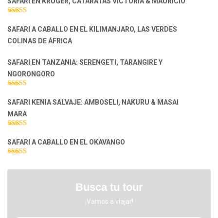
SAFARI EN KRUGER, CATARATAS VICTORIA & MAURICIO
Valorado con
5.00
de 5
SAFARI A CABALLO EN EL KILIMANJARO, LAS VERDES
COLINAS DE ÁFRICA
SAFARI EN TANZANIA: SERENGETI, TARANGIRE Y
NGORONGORO
Valorado con
5.00
de 5
SAFARI KENIA SALVAJE: AMBOSELI, NAKURU & MASAI
MARA
Valorado con
5.00
de 5
SAFARI A CABALLO EN EL OKAVANGO
Valorado con
5.00
de 5
Busca tu tour
¡Vamos a viajar!