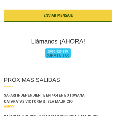
Llámanos ¡AHORA!
900 525 835
(GRATUITO)
PRÓXIMAS SALIDAS
SAFARI INDEPENDIENTE EN 4X4 EN BOTSWANA,
CATARATAS VICTORIA & ISLA MAURICIO
Valorado con
5.00
de 5