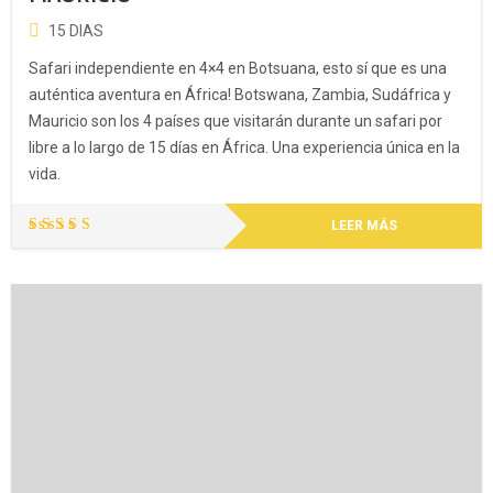
15 DIAS
Safari independiente en 4×4 en Botsuana, esto sí que es una
auténtica aventura en África! Botswana, Zambia, Sudáfrica y
Mauricio son los 4 países que visitarán durante un safari por
libre a lo largo de 15 días en África. Una experiencia única en la
vida.
LEER MÁS
Valorado
con
5.00
de 5