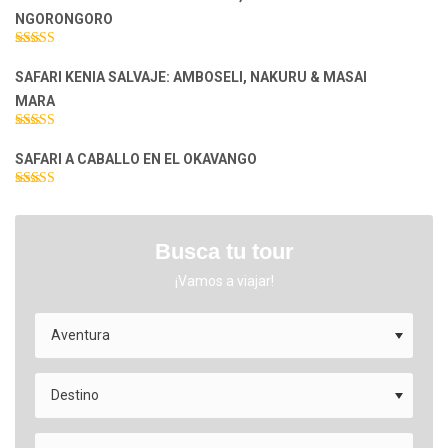
NGORONGORO
Valorado con
5.00
de 5
SAFARI KENIA SALVAJE: AMBOSELI, NAKURU & MASAI
MARA
Valorado con
5.00
de 5
SAFARI A CABALLO EN EL OKAVANGO
Valorado con
5.00
de 5
Busca tu tour
¡Vamos a viajar!