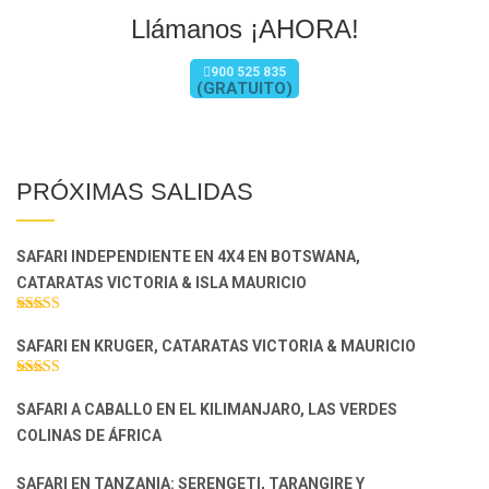
Llámanos ¡AHORA!
900 525 835
(GRATUITO)
PRÓXIMAS SALIDAS
SAFARI INDEPENDIENTE EN 4X4 EN BOTSWANA,
CATARATAS VICTORIA & ISLA MAURICIO
Valorado con
5.00
de 5
SAFARI EN KRUGER, CATARATAS VICTORIA & MAURICIO
Valorado con
5.00
de 5
SAFARI A CABALLO EN EL KILIMANJARO, LAS VERDES
COLINAS DE ÁFRICA
SAFARI EN TANZANIA: SERENGETI, TARANGIRE Y