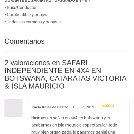
DURANTE EL SAFARI AUTO-GUIADO EN 4X4
• Guía/Conductor
• Combustible y peajes
• Todas las comidas y bebidas
Comentarios
2 valoraciones en
SAFARI
INDEPENDIENTE EN 4X4 EN
BOTSWANA, CATARATAS VICTORIA
& ISLA MAURICIO
Rocio Reina de Castro
–
10 julio, 2019
Valorado con
5
de 5
Hicimos un safari en 4×4 en botswana y lo
acabamos en isla mauricio espectacular, todo
muy bien organizado, lo pasamos genial una