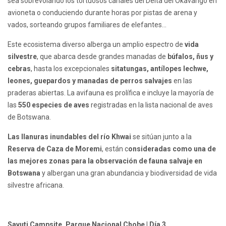
sea sobrevolando los tortuosos canales del Delta del Okavango en
avioneta o conduciendo durante horas por pistas de arena y
vados, sorteando grupos familiares de elefantes…
Este ecosistema diverso alberga un amplio espectro de
vida
silvestre
, que abarca desde grandes manadas de
búfalos, ñus y
cebras
, hasta los excepcionales
sitatungas, antílopes lechwe,
leones, guepardos y manadas de perros salvajes
en las
praderas abiertas. La avifauna es prolífica e incluye la mayoría de
las
550 especies de aves
registradas en la lista nacional de aves
de Botswana.
Las llanuras inundables del río Khwai
se sitúan junto a la
Reserva de Caza de Moremi
, están c
onsideradas como una de
las mejores zonas para la observación de fauna salvaje en
Botswana
y albergan una gran abundancia y biodiversidad de vida
silvestre africana.
Savuti Campsite, Parque Nacional Chobe | Día 3