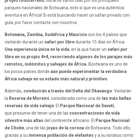
propio todoterreno
, durante varios días por los principales
parques nacionales de Botsuana, esto sí que es una auténtica
aventura en África! Si está buscando hacer un safari privado con
guía, por favor
contacte con nosotros
.
Botswana, Zambia, Sudáfrica y Mauricio
son los 4 países que
visitarán durante un
safari por libre
durante 15 días en África.
Una experiencia única en la vida
, en la que hacer un
safari por
libre en su propio 4×4, recorriendo algunos de los parajes más
remotos, indómitos y salvajes de África.
Bostwana es uno de
los pocos países donde
aún puede experimentar la verdadera
África salvaje en su estado más natural y primitivo.
Además
, conducirán a través del Delta del Okavango
. Visitarán
la
Reserva de Moremi
, considerada como una de
las más bellas
reservas de vida salvaje
. El
Parque Nacional de Savuti
,
que presume de tener una de las
concentraciones de vida
silvestre
más altas
del continente africano. El
Parque Nacional
de Chobe
, una de las
joyas de la corona
de Botswana. Todo ello,
gracias a su
inmensa población de elefantes
y a su estatus como