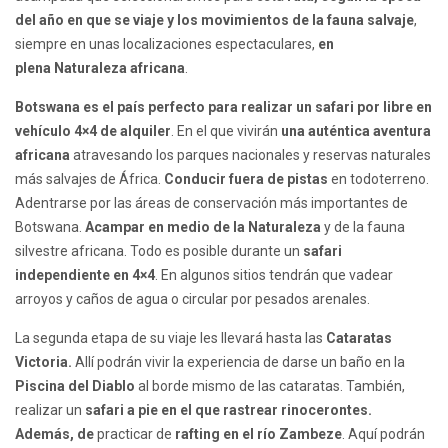
del año en que se viaje y los movimientos de la fauna salvaje
,
siempre en unas localizaciones espectaculares,
en
plena Naturaleza africana
.
Botswana es el país perfecto para realizar un safari por libre en
vehículo 4×4 de alquiler
. En el que vivirán
una auténtica aventura
africana
atravesando los parques nacionales y reservas naturales
más salvajes de África.
Conducir fuera de pistas
en todoterreno.
Adentrarse por las áreas de conservación más importantes de
Botswana.
Acampar en medio de la Naturaleza
y de la fauna
silvestre africana. Todo es posible durante un
safari
independiente en 4×4
. En algunos sitios tendrán que vadear
arroyos y caños de agua o circular por pesados arenales.
La segunda etapa de su viaje les llevará hasta las
Cataratas
Victoria.
Allí podrán vivir la experiencia de darse un baño en la
Piscina del Diablo
al borde mismo de las cataratas. También,
realizar un
safari a pie en el que rastrear rinocerontes.
Además, de
practicar de
rafting en el río Zambeze
. Aquí podrán