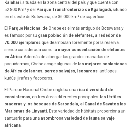
Kalahari
, situada en la zona central del país y que cuenta con
52.800 Km² y del
Parque Transfronterizo de Kgalagadi
, situado
en el oeste de Botswana, de 36.000 km² de superficie.
El
Parque Nacional de Chobe
es el más antiguo de Botswana y
es famoso por su
gran población de elefantes, alrededor de
70.000 ejemplares
que deambulan libremente por la reserva,
siendo considerada como
la mayor concentración de elefantes
en África
. Además de albergar las grandes manadas de
paquidermos, Chobe acoge algunas de
las mejores poblaciones
de África de leones, perros salvajes, leopardos
, antílopes,
kudús, jirafas y facoceros.
El Parque Nacional Chobe engloba una
rica diversidad de
ecosistemas
, en tres áreas diferentes principales:
las fértiles
praderas y los bosques de Serondela, el Canal de Savute y las
Marismas de Linyanti.
Esta variedad de hábitats proporciona un
santuario para una
asombrosa variedad de fauna salvaje
africana
.