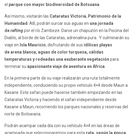
el
parque con mayor biodiversidad de Botsuana
.
Así mismo, visitarán las
Cataratas Victoria
,
Patrimonio de la
Humanidad
. Allí, podrán surcar sus aguas en
una jornada
de
rafting
por el río Zambeze. Darse un chapuzón en la Piscina del
Diablo, al borde de las Cataratas, adrenalina pura. Y culminarán su
viaje en
Isla Mauricio
, disfrutando de sus
idílicas playas
de arena blanca, aguas de color turquesa, cálidas
temperaturas y rodeadas una exuberante vegetación
para
terminar su
apasionante viaje de aventura en África
.
En la primera parte de su viaje realizarán una
ruta totalmente
independiente, conduciendo su propio vehículo 4×4 desde Maun a
Kasane
. Este safari puede hacerse también empezando en las
Cataratas Victoria y haciendo el
safari independiente desde
Kasane a Maun
, recorriendo los parques nacionales y reservas del
norte de Botswana.
Podrán acampar cada día con su vehículo 4×4 en
las áreas de
acampada que seleccionaremos para esta
ruta
, según la época