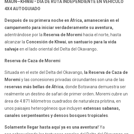
MAUN—KHWAI • DÍA DE RUTA INDEPENDIENTE EN VEHÍCULO
4X4 AUTOGUIADO
Después de su primera noche en África, amanecerán en el
campamento para iniciar verdaderamente su aventura,
adentrándose por la
Reserva de Moremi
hacia el norte, hasta
alcanzar la
Concesión de Khwai
,
un santuario para la vida
salvaje
en el lado oriental del Delta del Okavango
.
Reserva de Caza de Moremi
Situada en el este del Delta del Okavango,
la Reserva de Caza de
Moremi
y las concesiones privadas circundantes son una de las
reservas más bellas de África
, donde Botswana demuestra ser
realmente un destino de safari de primer orden
.
Moremi cubre un
área de 4.871 kilómetros cuadrados de naturaleza prístina, en
unos paisajes heterogéneos que incluyen
extensas sabanas,
canales serpenteantes y densos bosques tropicales
.
Solamente llegar hasta aquí ya es una aventura!
Ya