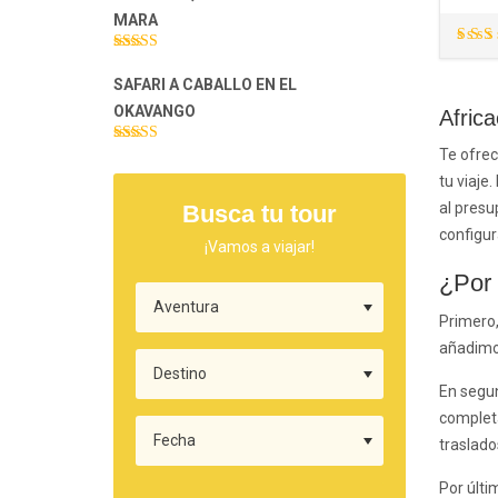
MARA
Val
Valorado con
co
5.00
de 5
SAFARI A CABALLO EN EL
d
OKAVANGO
Afric
Te ofrec
Valorado con
5.00
de 5
tu viaje
al presu
Busca tu tour
configur
¡Vamos a viajar!
¿Por 
Primero,
añadimos
En segun
completa
traslados
Por últi