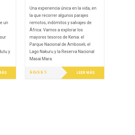
Una experiencia única en la vida, en
la que recorrer algunos parajes
e un
remotos, indómitos y salvajes de
y
África. Vamos a explorar los
 sur
mayores tesoros de Kenia: el
Parque Nacional de Amboseli, el
dutu y
Lago Nakuru y la Reserva Nacional
Masai Mara.
MÁS
LEER MÁS
Valorado
con
5.00
de 5