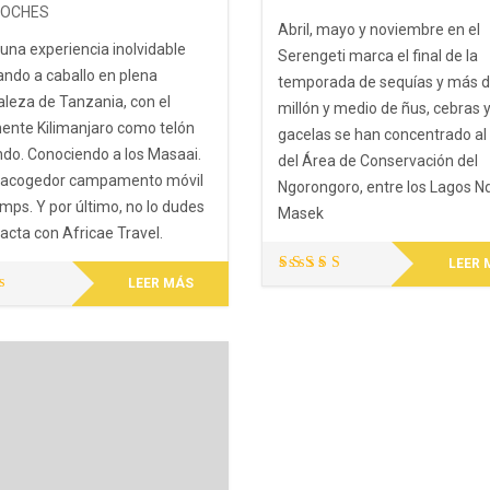
NOCHES
Abril, mayo y noviembre en el
 una experiencia inolvidable
Serengeti marca el final de la
ndo a caballo en plena
temporada de sequías y más d
aleza de Tanzania, con el
millón y medio de ñus, cebras 
ente Kilimanjaro como telón
gacelas se han concentrado al
ndo. Conociendo a los Masaai.
del Área de Conservación del
 acogedor campamento móvil
Ngorongoro, entre los Lagos N
mps. Y por último, no lo dudes
Masek
acta con Africae Travel.
LEER 
LEER MÁS
Valorado
con
5.00
de 5