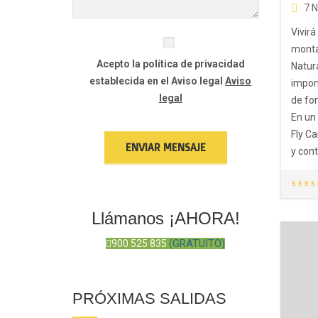
7 
Vivirá
monta
Acepto la política de privacidad
Natur
establecida en el Aviso legal
Aviso
impon
legal
de fo
En un
Fly Ca
y cont
Llámanos ¡AHORA!
(GRATUITO)
900 525 835
PRÓXIMAS SALIDAS