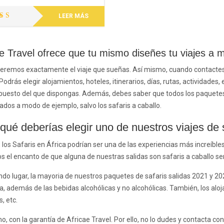
LEER MÁS
orado
n
5.00
e 5
ae Travel ofrece que tu mismo diseñes tu viajes a 
eremos exactamente el viaje que sueñas. Así mismo, cuando contactes
. Podrás elegir alojamientos, hoteles, itinerarios, días, rutas, actividades
puesto del que dispongas. Además, debes saber que todos los paquetes,
ados a modo de ejemplo, salvo los safaris a caballo.
qué deberías elegir uno de nuestros viajes de 
 los Safaris en
África
podrían ser una de las experiencias más increíbles
 el encanto de que alguna de nuestras salidas son safaris a caballo se
do lugar, la mayoria de nuestros paquetes de safaris salidas 2021 y 202
, además de las bebidas alcohólicas y no alcohólicas. También, los aloj
, etc.
mo, con la garantía de Africae Travel. Por ello, no lo dudes y contacta c