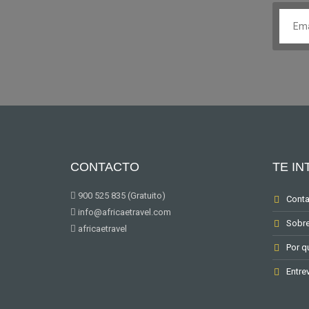
CONTACTO
TE I
900 525 835 (Gratuito)
Conta
info@africaetravel.com
Sobre
africaetravel
Por q
Entre