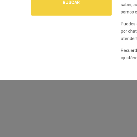
BUSCAR
saber, a
somos ex
Puedes c
por chat
atendert
Recuerda
ajustánd