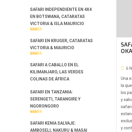
SAFARI INDEPENDIENTE EN 4X4
EN BOTSWANA, CATARATAS
VICTORIA & ISLA MAURICIO
Valorado con
5.00
de 5
SAFARI EN KRUGER, CATARATAS
SAF
VICTORIA & MAURICIO
OK
Valorado con
5.00
de 5
SAFARI A CABALLO EN EL
6 
KILIMANJARO, LAS VERDES
Una ex
COLINAS DE ÁFRICA
la que
SAFARI EN TANZANIA:
los p
SERENGETI, TARANGIRE Y
y salv
NGORONGORO
safari
estan
Valorado con
exclus
5.00
de 5
SAFARI KENIA SALVAJE:
y cont
AMBOSELI, NAKURU & MASAI