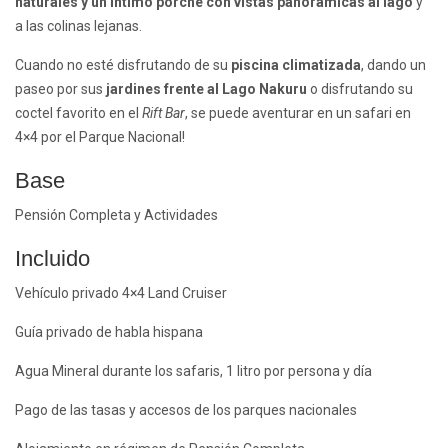
naturales y un íntimo porche con vistas panorámicas al lago
y
a las colinas lejanas.
Cuando no esté disfrutando de su
piscina climatizada
, dando un
paseo por sus
jardines frente al Lago Nakuru
o disfrutando su
coctel favorito en el
Rift Bar
, se puede aventurar en un safari en
4×4 por el Parque Nacional!
Base
Pensión Completa y Actividades
Incluido
Vehículo privado 4×4 Land Cruiser
Guía privado de habla hispana
Agua Mineral durante los safaris, 1 litro por persona y día
Pago de las tasas y accesos de los parques nacionales