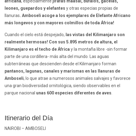
africana
, especialmente
jirafas maasai, búfalos, gacelas,
leones, guepardos y elefantes
y otras especias propias de
llanuras
.
Amboseli acoge a los ejemplares de Elefante Africano
más longevos y con mayores colmillos de toda África!
Cuando el cielo está despejado,
las vistas del Kilimanjaro son
realmente hermosas!
Con sus 5.895 metros de altura, el
Kilimanjaro es el techo de África
y la montaña libre -sin formar
parte de una cordillera- más alta del mundo. Las aguas
subterráneas que descienden desde el Kilimanjaro forman
pantanos, lagunas, canales y marismas en las llanuras de
Amboseli
, lo que atrae a numerosos animales salvajes y favorece
una gran biodiversidad ornitológica, siendo observables en el
parque nacional
unas 600 especies diferentes de aves
.
Itinerario del Día
NAIROBI – AMBOSELI