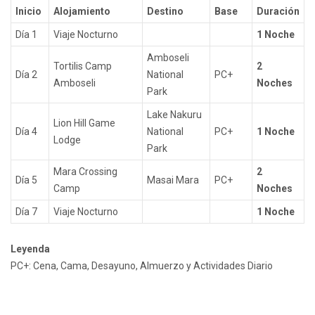
Inicio
Alojamiento
Destino
Base
Duración
Día 1
Viaje Nocturno
1 Noche
Amboseli
Tortilis Camp
2
Día 2
National
PC+
Amboseli
Noches
Park
Lake Nakuru
Lion Hill Game
Día 4
National
PC+
1 Noche
Lodge
Park
Mara Crossing
2
Día 5
Masai Mara
PC+
Camp
Noches
Día 7
Viaje Nocturno
1 Noche
Leyenda
PC+: Cena, Cama, Desayuno, Almuerzo y Actividades Diario