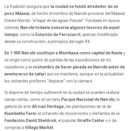
La tradición asegura que
la ciudad se fundó alrededor de un
pozo Maasai
, de hecho el nombre de Nairobi proviene del Maasai
Enkare Nyirobi
, “
el lugar de las aguas frescas
”. Fundada en época
colonial,
Nairobi todavía conserva algunos tesoros de aquel
tiempo
, como la
Estación de Ferrocarril
, apenas modificada
desde su construcción, a principios del siglo XX.
En 1.905 Nairobi sustituyó a Mombasa como capital de Kenia
y
se erigió como punto de partida de las expediciones de los
cazadores; y la
costumbre de hacer parada en Nairobi antes de
aventurarse de safari
aun se mantiene, aunque en la actualidad
los visitantes prefieren “disparar” con la cámara.
Si dispone de tiempo suficiente en la ciudad se pueden realizar
varias visitas, como al cercano
Parque Nacional de Nairobi
, la
galería de arte
African Heritage,
las plantaciones de té de
Kiambethu Farm
, el orfanato de rinocerontes y elefantes de la
Fundación David Sheldrick
, el popular
Giraffe Center
o ir de
compras a
Village Market.