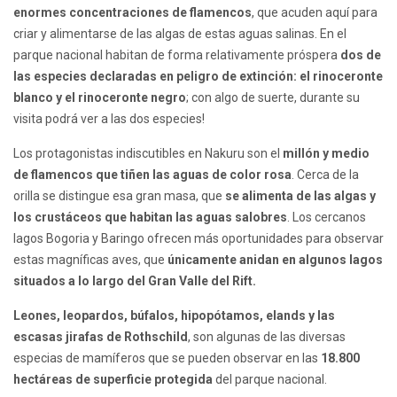
enormes concentraciones de flamencos
, que acuden aquí para
criar y alimentarse de las algas de estas aguas salinas. En el
parque nacional habitan de forma relativamente próspera
dos de
las especies declaradas en peligro de extinción: el rinoceronte
blanco y el rinoceronte negro
; con algo de suerte, durante su
visita podrá ver a las dos especies!
Los protagonistas indiscutibles en Nakuru son el
millón y medio
de flamencos que tiñen las aguas de color rosa
. Cerca de la
orilla se distingue esa gran masa, que
se alimenta de las algas y
los crustáceos que habitan las aguas salobres
. Los cercanos
lagos Bogoria y Baringo ofrecen más oportunidades para observar
estas magníficas aves, que
únicamente anidan en algunos lagos
situados a lo largo del Gran Valle del Rift.
Leones, leopardos, búfalos, hipopótamos, elands y las
escasas jirafas de Rothschild
, son algunas de las diversas
especias de mamíferos que se pueden observar en las
18.800
hectáreas de superficie protegida
del parque nacional.