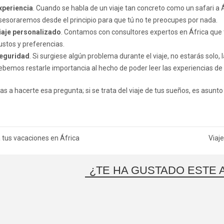
xperiencia
. Cuando se habla de un viaje tan concreto como un safari a Áf
sesoraremos desde el principio para que tú no te preocupes por nada.
iaje personalizado
. Contamos con consultores expertos en África que t
ustos y preferencias.
eguridad
. Si surgiese algún problema durante el viaje, no estarás solo, 
ebemos restarle importancia al hecho de poder leer las experiencias de o
as a hacerte esa pregunta; si se trata del viaje de tus sueños, es asunt
gación
a tus vacaciones en África
Viaj
adas
¿TE HA GUSTADO ESTE 