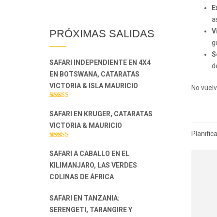
E
a
V
PRÓXIMAS SALIDAS
g
S
SAFARI INDEPENDIENTE EN 4X4
d
EN BOTSWANA, CATARATAS
VICTORIA & ISLA MAURICIO
No vuelv
Valorado con
5.00
de 5
SAFARI EN KRUGER, CATARATAS
VICTORIA & MAURICIO
Nave
Planific
de
Valorado con
5.00
de 5
SAFARI A CABALLO EN EL
entr
KILIMANJARO, LAS VERDES
COLINAS DE ÁFRICA
SAFARI EN TANZANIA:
SERENGETI, TARANGIRE Y