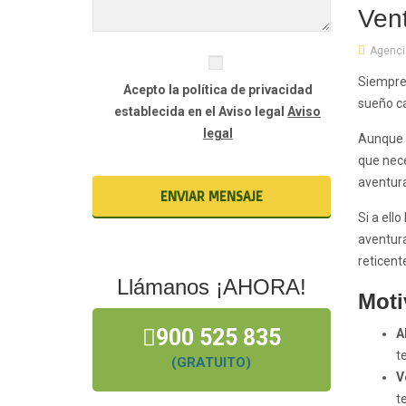
Vent
Agencia
Siempre 
Acepto la política de privacidad
sueño ca
establecida en el Aviso legal
Aviso
legal
Aunque c
que nece
aventura
Si a ell
aventura
reticent
Llámanos ¡AHORA!
Moti
900 525 835
A
t
(GRATUITO)
V
t