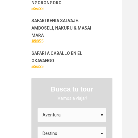
NGORONGORO
Valorado con
5.00
de 5
SAFARI KENIA SALVAJE:
AMBOSELI, NAKURU & MASAI
MARA
Valorado con
5.00
de 5
SAFARI A CABALLO EN EL
OKAVANGO
Valorado con
5.00
de 5
Busca tu tour
¡Vamos a viajar!