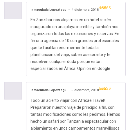
Inmaculada Lopeztegui
–
4 diciembre, 2018
Valorado con
5
de 5
En Zanzíbar nos alojamos en un hotel recién
inaugurado en una playa increíble y también nos
organizaron todas las excursiones y reservas. En
fin una agencia de 10 con grandes profesionales
que te facilitan enormemente toda la
planificación del viaje, saben asesorarte y te
resuelven cualquier duda porque están
especializados en África. Opinión en Google
Inmaculada Lopeztegui
–
5 diciembre, 2018
Valorado con
5
de 5
Todo un acierto viajar con Africae Travel!
Prepararon nuestro viaje de principio a fin, con
tantas modificaciones como les pedimos. Hemos
hecho un safari por Tanzania espectacular con
alojamiento en unos campamentos maravillosos