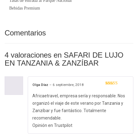
Tasas de entrada al Parque Nacional
Bebidas Premium
Comentarios
4 valoraciones en
SAFARI DE LUJO
EN TANZANIA & ZANZÍBAR
Olga Díaz
–
6 septiembre, 2018
Valorado con
5
de 5
Africaetravel, empresa sería y responsable. Nos
organizó el viaje de este verano por Tanzania y
Zanzíbar y fue fantástico. Totalmente
recomendable.
Opinión en Trustpilot