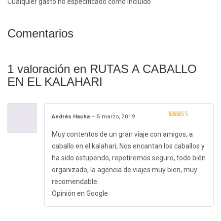
Cualquier gasto no especificado como incluido
Comentarios
1 valoración en
RUTAS A CABALLO
EN EL KALAHARI
Andrés Hacha
–
5 marzo, 2019
Valorado con
5
de 5
Muy contentos de un gran viaje con amigos, a
caballo en el kalahari, Nos encantan los caballos y
ha sido estupendo, repetiremos seguro, todo bién
organizado, la agencia de viajes muy bien, muy
recomendable.
Opinión en Google