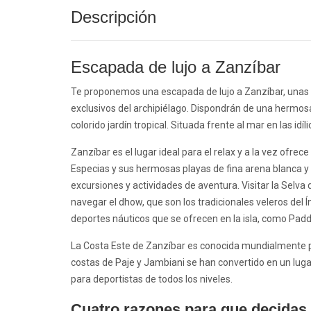
Descripción
Escapada de lujo a Zanzíbar
Te proponemos una escapada de lujo a Zanzíbar, unas 
exclusivos del archipiélago. Dispondrán de una hermosa 
colorido jardín tropical. Situada frente al mar en las idíl
Zanzíbar es el lugar ideal para el relax y a la vez ofrec
Especias y sus hermosas playas de fina arena blanca y
excursiones y actividades de aventura. Visitar la Selva 
navegar el dhow, que son los tradicionales veleros del Í
deportes náuticos que se ofrecen en la isla, como Paddl
La Costa Este de
Zanzíbar
es conocida mundialmente por
costas de Paje y Jambiani se han convertido en un lugar
para deportistas de todos los niveles.
Cuatro razones para que decidas 