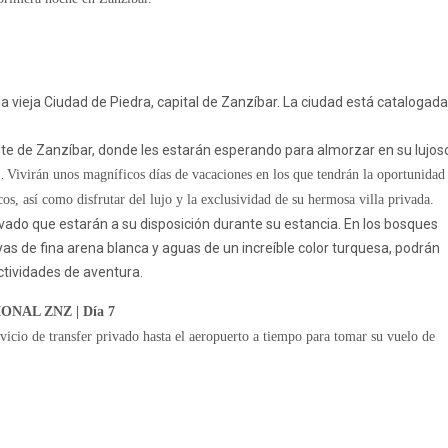
la vieja
Ciudad de Piedra,
capital de Zanzíbar. La ciudad está catalogada
ste de Zanzíbar,
donde les estarán esperando para almorzar en su lujos
o
.
Vivirán unos magníficos días de vacaciones en los que tendrán la oportunidad
cos,
así como disfrutar del lujo y la
exclusividad de su hermosa villa privada.
ivado
que estarán a su disposición durante su estancia. En los bosques
yas de fina arena blanca y aguas de un increíble color turquesa,
podrán
ctividades de aventura.
NAL ZNZ | Día 7
rvicio de
transfer privado
hasta el aeropuerto a tiempo para tomar su vuelo de