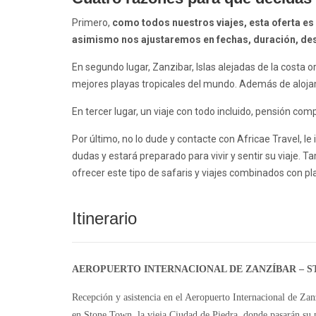
Primero,
c
omo todos nuestros viajes, esta oferta es
asimismo nos ajustaremos en fechas, duración, dest
En segundo lugar,
Zanzibar
, Islas alejadas de la costa 
mejores playas tropicales del mundo. Además de alojami
En tercer lugar, un viaje con todo incluido, pensión co
Por último, no lo dude y contacte con Africae Travel, 
dudas y estará preparado para vivir y sentir su viaje.
ofrecer este tipo de safaris y viajes combinados con pl
Itinerario
AEROPUERTO INTERNACIONAL DE ZANZÍBAR – ST
Recepción y asistencia en el Aeropuerto Internacional de Zan
en
Stone Town,
la vieja Ciudad de Piedra, donde pasarán su