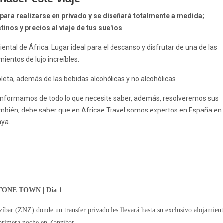
 para realizarse en privado y se diseñará totalmente a medida;
inos y precios al viaje de tus sueños
.
oriental de África. Lugar ideal para el descanso y disfrutar de una de las
entos de lujo increíbles.
mpleta, además de las bebidas alcohólicas y no alcohólicas
le informamos de todo lo que necesite saber, además, resolveremos sus
 También, debe saber que en Africae Travel somos expertos en España en
aya.
ONE TOWN | Día 1
zíbar
(ZNZ) donde un
transfer privado
les llevará hasta su exclusivo alojamien
 primera noche en Zanzíbar.