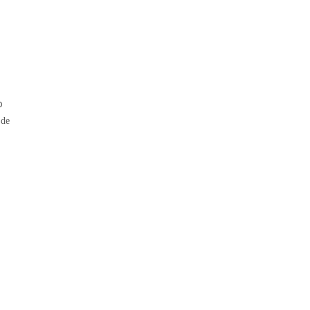
o
 de